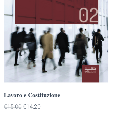
Lavoro e Costituzione
Il
Il
€
15.00
€
14.20