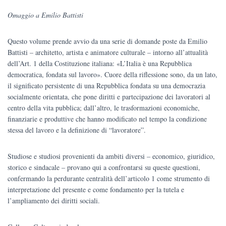
prezzo
prezzo
Omaggio a Emilio Battisti
originale
attuale
Questo volume prende avvio da una serie di domande poste da Emilio
era:
è:
Battisti – architetto, artista e animatore culturale – intorno all’attualità
€15.00.
€14.20.
dell’Art. 1 della Costituzione italiana: «L’Italia è una Repubblica
democratica, fondata sul lavoro». Cuore della riflessione sono, da un lato,
il significato persistente di una Repubblica fondata su una democrazia
socialmente orientata, che pone diritti e partecipazione dei lavoratori al
centro della vita pubblica; dall’altro, le trasformazioni economiche,
finanziarie e produttive che hanno modificato nel tempo la condizione
stessa del lavoro e la definizione di “lavoratore”.
Studiose e studiosi provenienti da ambiti diversi – economico, giuridico,
storico e sindacale – provano qui a confrontarsi su queste questioni,
confermando la perdurante centralità dell’articolo 1 come strumento di
interpretazione del presente e come fondamento per la tutela e
l’ampliamento dei diritti sociali.