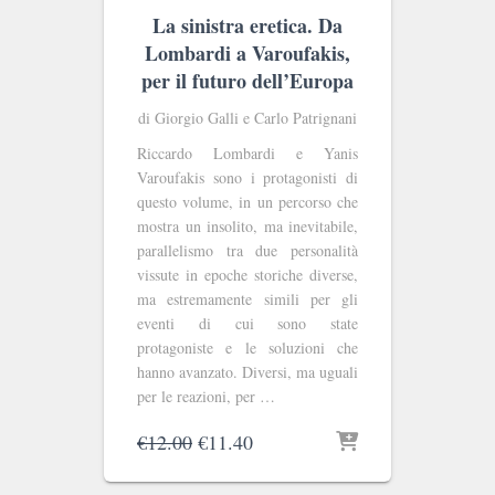
La sinistra eretica. Da
Lombardi a Varoufakis,
per il futuro dell’Europa
di Giorgio Galli e Carlo Patrignani
Riccardo Lombardi e Yanis
Varoufakis sono i protagonisti di
questo volume, in un percorso che
mostra un insolito, ma inevitabile,
parallelismo tra due personalità
vissute in epoche storiche diverse,
ma estremamente simili per gli
eventi di cui sono state
protagoniste e le soluzioni che
hanno avanzato. Diversi, ma uguali
per le reazioni, per …
Il
Il
€
12.00
€
11.40
prezzo
prezzo
originale
attuale