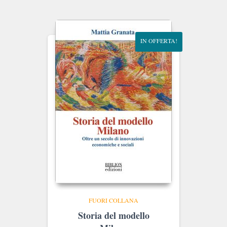
era:
è:
€12.00.
€11.40.
IN OFFERTA!
FUORI COLLANA
Storia del modello