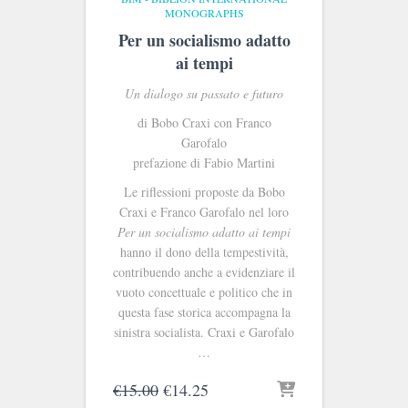
MONOGRAPHS
Per un socialismo adatto
ai tempi
Un dialogo su passato e futuro
di Bobo Craxi con Franco
Garofalo
prefazione di Fabio Martini
Le riflessioni proposte da Bobo
Craxi e Franco Garofalo nel loro
Per un socialismo adatto ai tempi
hanno il dono della tempestività,
contribuendo anche a evidenziare il
vuoto concettuale e politico che in
questa fase storica accompagna la
sinistra socialista. Craxi e Garofalo
…
Il
Il
€
15.00
€
14.25
prezzo
prezzo