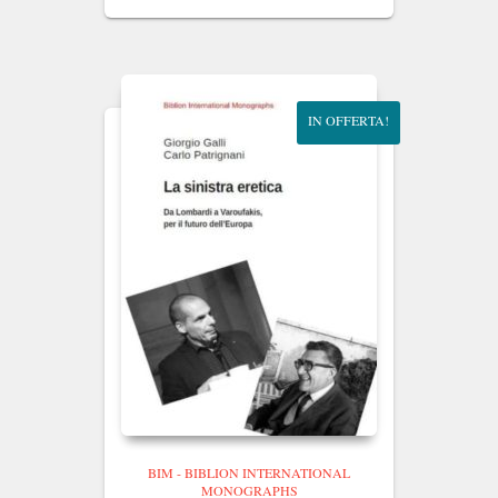
originale
attuale
era:
è:
€15.00.
€14.25.
IN OFFERTA!
BIM - BIBLION INTERNATIONAL
MONOGRAPHS