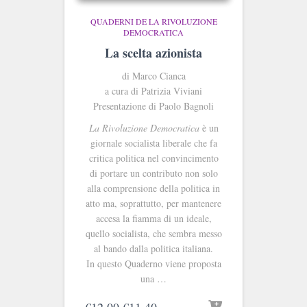
QUADERNI DE LA RIVOLUZIONE
DEMOCRATICA
La scelta azionista
di Marco Cianca
a cura di Patrizia Viviani
Presentazione di Paolo Bagnoli
La Rivoluzione Democratica
è un
giornale socialista liberale che fa
critica politica nel convincimento
di portare un contributo non solo
alla comprensione della politica in
atto ma, soprattutto, per mantenere
accesa la fiamma di un ideale,
quello socialista, che sembra messo
al bando dalla politica italiana.
In questo Quaderno viene proposta
una …
Il
Il
€
12.00
€
11.40