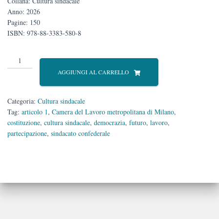
Collana: Cultura sindacale
Anno: 2026
Pagine: 150
ISBN:
978-88-3383-580-8
Lavoro
e
AGGIUNGI AL CARRELLO
Costituzione
quantità
Categoria:
Cultura sindacale
Tag:
articolo 1
,
Camera del Lavoro metropolitana di Milano
,
costituzione
,
cultura sindacale
,
democrazia
,
futuro
,
lavoro
,
partecipazione
,
sindacato confederale