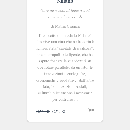
Milano
Oltre un secolo di innovazioni
economiche e sociali
di Mattia Granata
Il concetto di “modello Milano”
descrive una città che nella storia è
sempre stata “capitale di qualcosa”,
una metropoli intelligente, che ha
saputo fondare la sua identità su
due rotaie parallele: da un lato, le
innovazioni tecnologiche,
economiche e produttive; dall’altro
lato, le innovazioni sociali,
culturali e istituzionali necessarie
per costruire …
Il
Il
€
24.00
€
22.80
prezzo
prezzo
originale
attuale
era:
è: