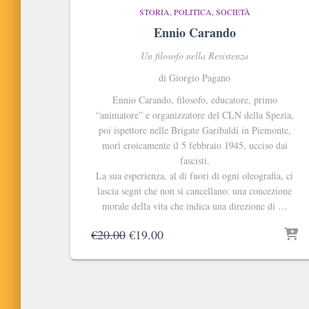
STORIA, POLITICA, SOCIETÀ
Ennio Carando
Un filosofo nella Resistenza
di Giorgio Pagano
Ennio Carando, filosofo, educatore, primo
“animatore” e organizzatore del CLN della Spezia,
poi ispettore nelle Brigate Garibaldi in Piemonte,
morì eroicamente il 5 febbraio 1945, ucciso dai
fascisti.
La sua esperienza, al di fuori di ogni oleografia, ci
lascia segni che non si cancellano: una concezione
morale della vita che indica una direzione di …
Il
Il
€
20.00
€
19.00
prezzo
prezzo
originale
attuale
era:
è:
€20.00.
€19.00.