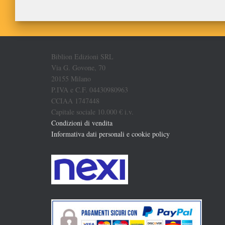
Biblion Edizioni SRL
Via G. Govone, 70
20155 Milano
P.IVA e C.F. 04430980963
CCIAA 1747448
Capitale sociale 10.000 € i.v.
Condizioni di vendita
Informativa dati personali e cookie policy