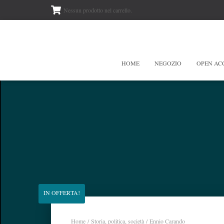
Nessun prodotto nel carrello.
HOME
NEGOZIO
OPEN AC
IN OFFERTA!
Home
/
Storia, politica, società
/ Ennio Carando