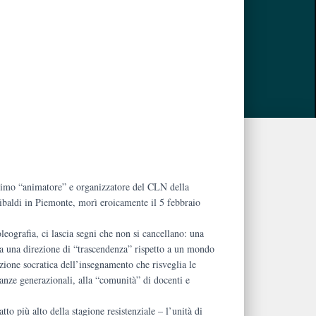
.
rimo “animatore” e organizzatore del CLN della
ribaldi in Piemonte, morì eroicamente il 5 febbraio
oleografia, ci lascia segni che non si cancellano: una
ca una direzione di “trascendenza” rispetto a un mondo
ione socratica dell’insegnamento che risveglia le
anze generazionali, alla “comunità” di docenti e
ratto
più alto della stagione resistenziale – l’unità di