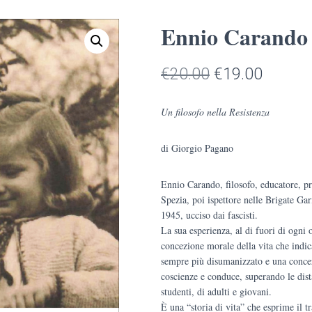
Ennio Carando
Il
Il
€
20.00
€
19.00
prezzo
prezzo
Un filosofo nella Resistenza
originale
attuale
di Giorgio Pagano
era:
è:
€20.00.
€19.00
Ennio Carando, filosofo, educatore, p
Spezia, poi ispettore nelle Brigate Ga
1945, ucciso dai fascisti.
La sua esperienza, al di fuori di ogni 
concezione morale della vita che indi
sempre più disumanizzato e una concez
coscienze e conduce, superando le dist
studenti, di adulti e giovani.
È una “storia di vita” che esprime il t