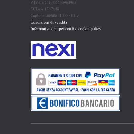
P.IVA e C.F. 04430980963
CCIAA 1747448
Capitale sociale 10.000 € i.v.
Condizioni di vendita
Informativa dati personali e cookie policy