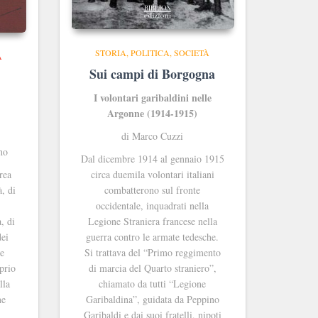
STORIA, POLITICA, SOCIETÀ
À
Sui campi di Borgogna
I volontari garibaldini nelle
Argonne (1914-1915)
di Marco Cuzzi
no
Dal dicembre 1914 al gennaio 1915
circa duemila volontari italiani
rea
combatterono sul fronte
à, di
occidentale, inquadrati nella
Legione Straniera francese nella
, di
guerra contro le armate tedesche.
dei
Si trattava del “Primo reggimento
e
di marcia del Quarto straniero”,
oprio
chiamato da tutti “Legione
lla
Garibaldina”, guidata da Peppino
ne
Garibaldi e dai suoi fratelli, nipoti