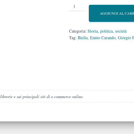
Ennio
Carando
AGGIUNGI AL CAR
quantità
Categoria:
Storia, politica, società
Tag:
Biella
,
Ennio Carando
,
Giorgio 
 librerie e sui principali siti di e.commerce online.