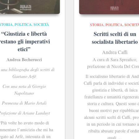
STORIA, POLITICA, SOCIETÀ
STORIA, POLITICA, SOCIET
“Giustizia e libertà
Scritti scelti di un
restano gli imperativi
socialista libertario
etici”
Andrea Caffi
Andrea Becherucci
A cura di Sara Spreafico;
prefazione di Nicola Del Cor
 una bibliografia degli scritti di
Gaetano Arfè
Il socialismo libertario di And
Caffi parla di individui e societ
Con una nota di Giorgio
giustizia e libertà, di laica
Napolitano
fratellanza e umanità rigenerata
Premessa di Mario Artali
storia e cultura. Questi sono 
buoni motivi per ripubblicar
Prefazione di Ariane Landuyt
alcuni scritti scelti di Caffi, pr
“Più volte ho avuto modo di
in un periodo in cui tornano a
mmentare l’amicizia che mi ha
ribalta abusate parole d’ordi
egato ad Arfè, intessuta di un
quali …