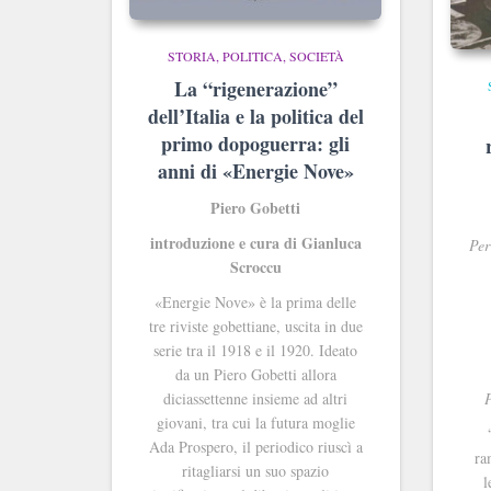
STORIA, POLITICA, SOCIETÀ
La “rigenerazione”
dell’Italia e la politica del
primo dopoguerra: gli
anni di «Energie Nove»
Piero Gobetti
introduzione e cura di Gianluca
Per
Scroccu
«Energie Nove» è la prima delle
tre riviste gobettiane, uscita in due
serie tra il 1918 e il 1920. Ideato
da un Piero Gobetti allora
diciassettenne insieme ad altri
giovani, tra cui la futura moglie
Ada Prospero, il periodico riuscì a
ra
ritagliarsi un suo spazio
l