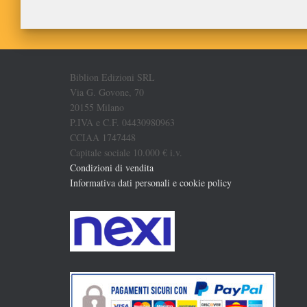
Biblion Edizioni SRL
Via G. Govone, 70
20155 Milano
P.IVA e C.F. 04430980963
CCIAA 1747448
Capitale sociale 10.000 € i.v.
Condizioni di vendita
Informativa dati personali e cookie policy