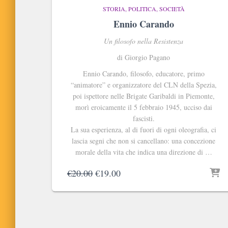
STORIA, POLITICA, SOCIETÀ
Ennio Carando
Un filosofo nella Resistenza
di Giorgio Pagano
Ennio Carando, filosofo, educatore, primo
“animatore” e organizzatore del CLN della Spezia,
poi ispettore nelle Brigate Garibaldi in Piemonte,
morì eroicamente il 5 febbraio 1945, ucciso dai
fascisti.
La sua esperienza, al di fuori di ogni oleografia, ci
lascia segni che non si cancellano: una concezione
morale della vita che indica una direzione di …
Il
Il
€
20.00
€
19.00
prezzo
prezzo
originale
attuale
era:
è:
€20.00.
€19.00.