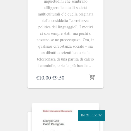
inquietudini che sembrano
affliggere le attuali società
multiculturali c’è quella originata
dalla cosiddetta “correttezza
politica del linguaggio”. I motivi
ci son sempre stati, ma pochi o
nessuno se ne preoccupava. Ora, in
qualsiasi circostanza sociale – sia
un dibattito scientifico o sia la
telecronaca di una partita di calcio
femminile, o sia la più banale …
Il
Il
€
10.00
€
9.50
prezzo
prezzo
originale
attuale
era:
è:
€10.00.
€9.50.
IN OFFERTA!