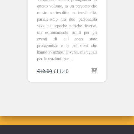
questo volume, in un percorso che
mostra un insolito, ma inevitabile,
parallelismo tra due personalità
vissute in epoche storiche diverse,
ma estremamente simili per gli
eventi di cui sono state
protagoniste e le soluzioni che
hanno avanzato. Diversi, ma uguali
per le reazioni, per …
Il
Il
€
12.00
€
11.40
prezzo
prezzo
originale
attuale
era:
è:
€12.00.
€11.40.