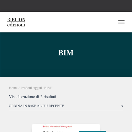
NAVI
BIM
Home
/ Prodotti taggati “BIM”
Ordina
Visualizzazione di 2 risultati
in
base
al
più
recente