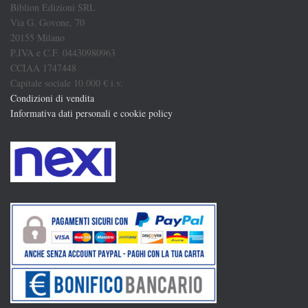
Biblion Edizioni SRL
Via G. Govone, 70
20155 Milano
P.IVA e C.F. 04430980963
CCIAA 1747448
Capitale sociale 10.000 € i.v.
Condizioni di vendita
Informativa dati personali e cookie policy