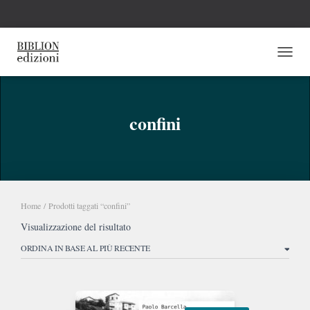
NAVI
confini
Home
/ Prodotti taggati “confini”
Visualizzazione del risultato