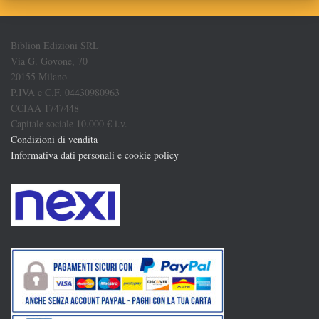
Biblion Edizioni SRL
Via G. Govone, 70
20155 Milano
P.IVA e C.F. 04430980963
CCIAA 1747448
Capitale sociale 10.000 € i.v.
Condizioni di vendita
Informativa dati personali e cookie policy