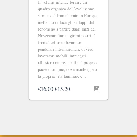
Il volume intende fornire un
quadro organico dell’evoluzione
storica del frontalierato in Europa,
mettendo in luce gli sviluppi del
fenomeno a partire dagli inizi del
Novecento fino ai giorni nostri. I
frontalieri sono lavoratori
pendolari internazionali, ovvero
lavoratori mobili, impiegati
all’estero ma residenti nel proprio
paese d’origine, dove mantengono
la propria vita familiare e …
Il
Il
€
16.00
€
15.20
prezzo
prezzo
originale
attuale
era:
è:
€16.00.
€15.20.