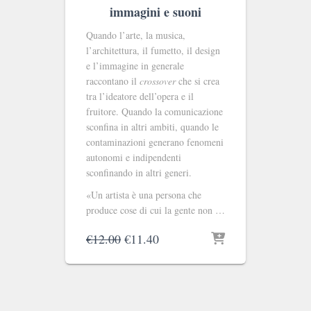
immagini e suoni
Quando l’arte, la musica,
l’architettura, il fumetto, il design
e l’immagine in generale
raccontano il
crossover
che si crea
tra l’ideatore dell’opera e il
fruitore. Quando la comunicazione
sconfina in altri ambiti, quando le
contaminazioni generano fenomeni
autonomi e indipendenti
sconfinando in altri generi.
«Un artista è una persona che
produce cose di cui la gente non …
Il
Il
€
12.00
€
11.40
prezzo
prezzo
originale
attuale
era:
è:
€12.00.
€11.40.