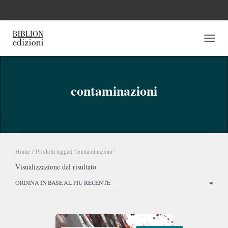
NAVI
contaminazioni
Home
/ Prodotti taggati “contaminazioni”
Visualizzazione del risultato