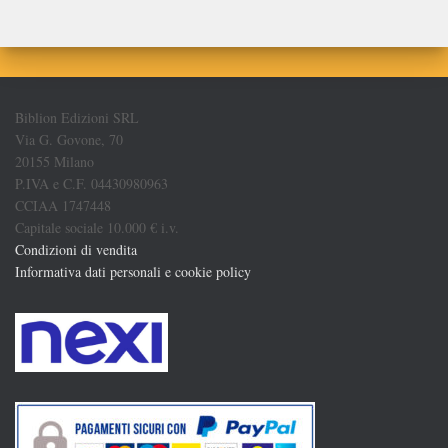
Biblion Edizioni SRL
Via G. Govone, 70
20155 Milano
P.IVA e C.F. 04430980963
CCIAA 1747448
Capitale sociale 10.000 € i.v.
Condizioni di vendita
Informativa dati personali e cookie policy