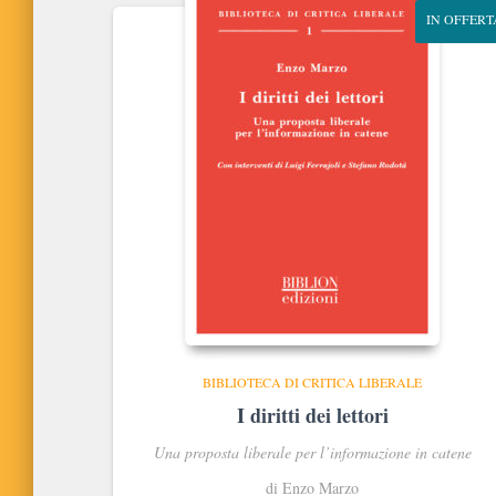
IN OFFERT
BIBLIOTECA DI CRITICA LIBERALE
I diritti dei lettori
Una proposta liberale per l’informazione in catene
di Enzo Marzo