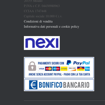
20155 Milano
P.IVA e C.F. 04430980963
CCIAA 1747448
Capitale sociale 10.000 € i.v.
Condizioni di vendita
Informativa dati personali e cookie policy