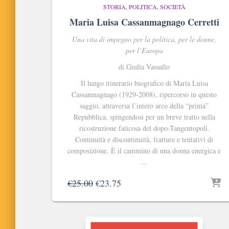
STORIA, POLITICA, SOCIETÀ
Maria Luisa Cassanmagnago Cerretti
Una vita di impegno per la politica, per le donne,
per l
’
Europa
di Giulia Vassallo
Il lungo itinerario biografico di Maria Luisa
Cassanmagnago (1929-2008), ripercorso in questo
saggio, attraversa l’intero arco della “prima”
Repubblica, spingendosi per un breve tratto nella
ricostruzione faticosa del dopo-Tangentopoli.
Continuità e discontinuità, fratture e tentativi di
composizione. È il cammino di una donna energica e
…
Il
Il
€
25.00
€
23.75
prezzo
prezzo
originale
attuale
era:
è:
€25.00.
€23.75.