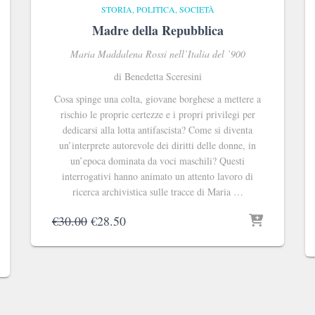
STORIA, POLITICA, SOCIETÀ
Madre della Repubblica
Maria Maddalena Rossi nell’Italia del ’900
di Benedetta Sceresini
Cosa spinge una colta, giovane borghese a mettere a
rischio le proprie certezze e i propri privilegi per
dedicarsi alla lotta antifascista? Come si diventa
un’interprete autorevole dei diritti delle donne, in
un’epoca dominata da voci maschili? Questi
interrogativi hanno animato un attento lavoro di
ricerca archivistica sulle tracce di Maria …
Il
Il
€
30.00
€
28.50
prezzo
prezzo
originale
attuale
era:
è:
€30.00.
€28.50.