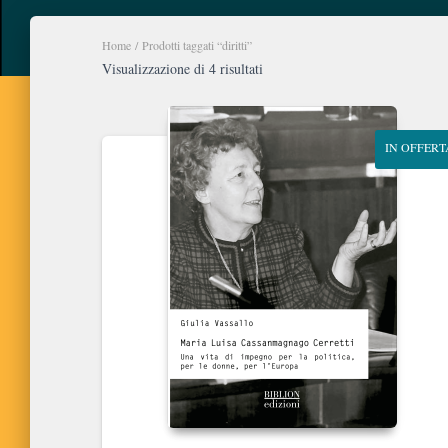
Home
/ Prodotti taggati “diritti”
Ordina
Visualizzazione di 4 risultati
in
base
al
IN OFFERT
più
recente