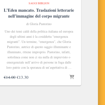
SAGGI BIBLION
L’Eden mancato. Traslazioni letterarie
nell’immagine del corpo migrante
di Gloria Pastorino
Uno dei temi caldi della politica italiana ed europea
degli ultimi anni è la cosiddetta “emergenza
migranti”. Un termine, “emergenza”, che Gloria
Pastorino, autrice di questo saggio illuminante e
illuminato, ritiene improprio. Pastorino, infatti,
sottolinea come non ci sia nulla di imprevisto o
emergenziale nell’arrivo di persone in fuga dalle
loro patrie con la speranza di un’aspettativa di …
Il
Il
€
14.00
€
13.30
prezzo
prezzo
originale
attuale
era:
è:
€14.00.
€13.30.