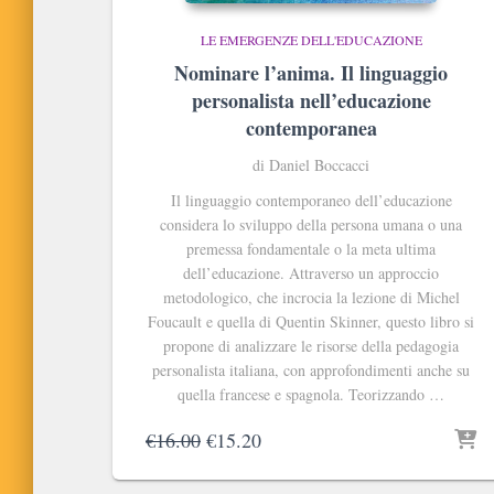
LE EMERGENZE DELL'EDUCAZIONE
Nominare l’anima. Il linguaggio
personalista nell’educazione
contemporanea
di Daniel Boccacci
Il linguaggio contemporaneo dell’educazione
considera lo sviluppo della persona umana o una
premessa fondamentale o la meta ultima
dell’educazione. Attraverso un approccio
metodologico, che incrocia la lezione di Michel
Foucault e quella di Quentin Skinner, questo libro si
propone di analizzare le risorse della pedagogia
personalista italiana, con approfondimenti anche su
quella francese e spagnola. Teorizzando …
Il
Il
€
16.00
€
15.20
prezzo
prezzo
originale
attuale