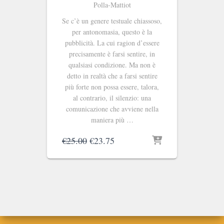
Polla-Mattiot
Se c’è un genere testuale chiassoso,
per antonomasia, questo è la
pubblicità. La cui ragion d’essere
precisamente è farsi sentire, in
qualsiasi condizione. Ma non è
detto in realtà che a farsi sentire
più forte non possa essere, talora,
al contrario, il silenzio: una
comunicazione che avviene nella
maniera più …
Il
Il
€
25.00
€
23.75
prezzo
prezzo
originale
attuale
era:
è:
€25.00.
€23.75.