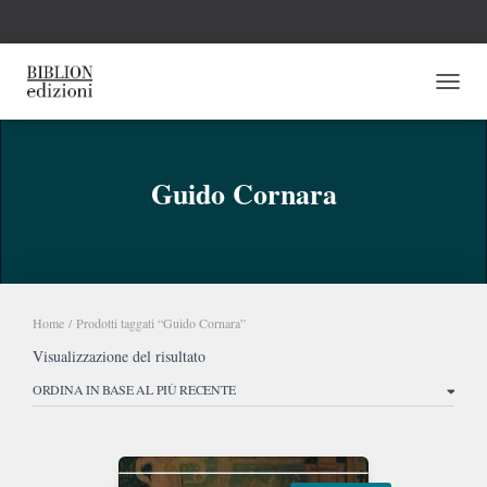
NAVI
Guido Cornara
Home
/ Prodotti taggati “Guido Cornara”
Visualizzazione del risultato