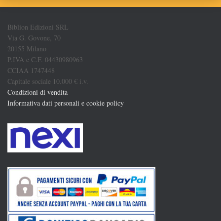
Biblion Edizioni SRL
Via G. Govone, 70
20155 Milano
P.IVA e C.F. 04430980963
CCIAA 1747448
Capitale sociale 10.000 € i.v.
Condizioni di vendita
Informativa dati personali e cookie policy