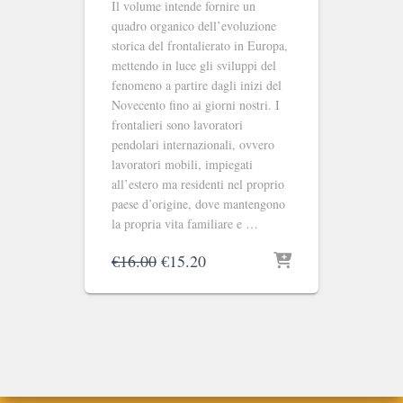
Il volume intende fornire un
quadro organico dell’evoluzione
storica del frontalierato in Europa,
mettendo in luce gli sviluppi del
fenomeno a partire dagli inizi del
Novecento fino ai giorni nostri. I
frontalieri sono lavoratori
pendolari internazionali, ovvero
lavoratori mobili, impiegati
all’estero ma residenti nel proprio
paese d’origine, dove mantengono
la propria vita familiare e …
Il
Il
€
16.00
€
15.20
prezzo
prezzo
originale
attuale
era:
è:
€16.00.
€15.20.