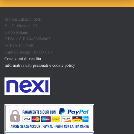
Biblion Edizioni SRL
Via G. Govone, 70
20155 Milano
P.IVA e C.F. 04430980963
CCIAA 1747448
Capitale sociale 10.000 € i.v.
Condizioni di vendita
Informativa dati personali e cookie policy