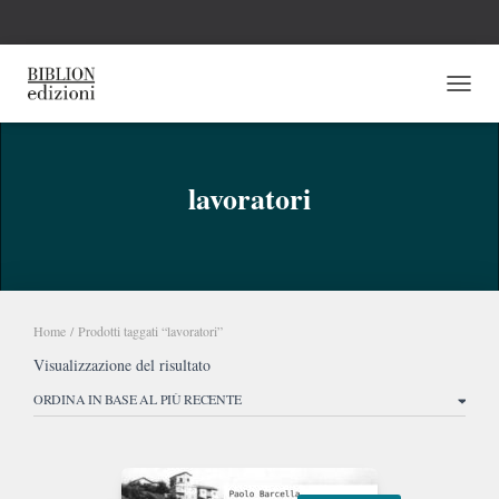
NAVI
lavoratori
Home
/ Prodotti taggati “lavoratori”
Visualizzazione del risultato