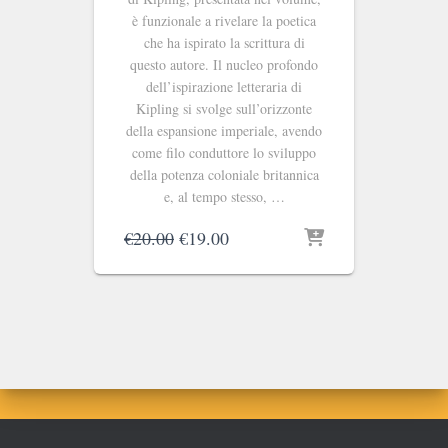
è funzionale a rivelare la poetica
che ha ispirato la scrittura di
questo autore. Il nucleo profondo
dell’ispirazione letteraria di
Kipling si svolge sull’orizzonte
della espansione imperiale, avendo
come filo conduttore lo sviluppo
della potenza coloniale britannica
e, al tempo stesso, …
Il
Il
€
20.00
€
19.00
prezzo
prezzo
originale
attuale
era:
è:
€20.00.
€19.00.