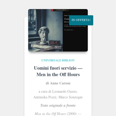
era:
è:
€15.00.
€14.25.
IN OFFERTA!
UNIVERSALE BIBLION
Uomini fuori servizio —
Men in the Off Hours
di Anne Carson
a cura di Leonardo Guzzo,
Antiniska Pozzi, Marco Sonzogni
Testo originale a fronte
Men in the Off Hours
(2000) —