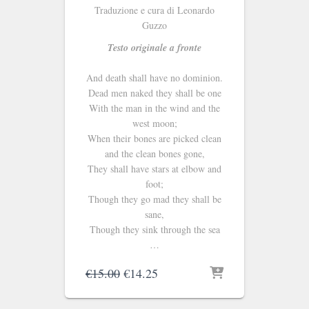
Traduzione e cura di Leonardo
Guzzo
Testo originale a fronte
And death shall have no dominion.
Dead men naked they shall be one
With the man in the wind and the
west moon;
When their bones are picked clean
and the clean bones gone,
They shall have stars at elbow and
foot;
Though they go mad they shall be
sane,
Though they sink through the sea
…
Il
Il
€
15.00
€
14.25
prezzo
prezzo
originale
attuale