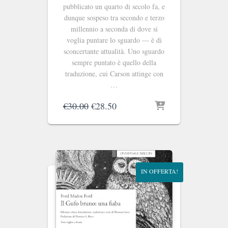
pubblicato un quarto di secolo fa, e
dunque sospeso tra secondo e terzo
millennio a seconda di dove si
voglia puntare lo sguardo — è di
sconcertante attualità. Uno sguardo
sempre puntato è quello della
traduzione, cui Carson attinge con
…
Il
Il
€
30.00
€
28.50
prezzo
prezzo
originale
attuale
era:
è:
€30.00.
€28.50.
IN OFFERTA!