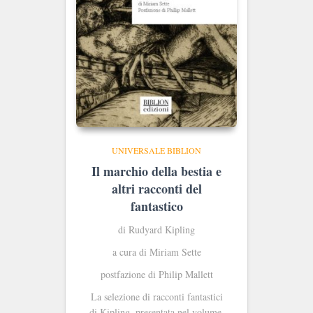
UNIVERSALE BIBLION
Il marchio della bestia e
altri racconti del
fantastico
di Rudyard Kipling
a cura di Miriam Sette
postfazione di Philip Mallett
La selezione di racconti fantastici
di Kipling, presentata nel volume,