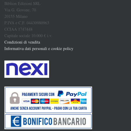
Biblion Edizioni SRL
Via G. Govone, 70
20155 Milano
P.IVA e C.F. 04430980963
CCIAA 1747448
Capitale sociale 10.000 € i.v.
Condizioni di vendita
Informativa dati personali e cookie policy