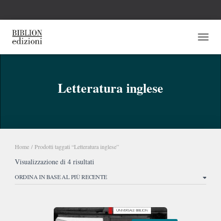
NAVI
Letteratura inglese
Home
/ Prodotti taggati “Letteratura inglese”
Ordina
Visualizzazione di 4 risultati
in
base
al
più
recente