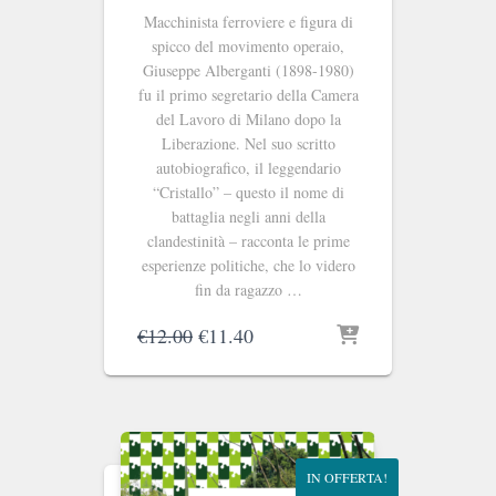
Macchinista ferroviere e figura di
spicco del movimento operaio,
Giuseppe Alberganti (1898-1980)
fu il primo segretario della Camera
del Lavoro di Milano dopo la
Liberazione. Nel suo scritto
autobiografico, il leggendario
“Cristallo” – questo il nome di
battaglia negli anni della
clandestinità – racconta le prime
esperienze politiche, che lo videro
fin da ragazzo …
Il
Il
€
12.00
€
11.40
prezzo
prezzo
originale
attuale
era:
è:
€12.00.
€11.40.
IN OFFERTA!