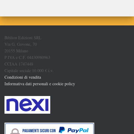
Biblion Edizioni SRL
Via G. Govone, 70
20155 Milano
P.IVA e C.F. 04430980963
CCIAA 1747448
Capitale sociale 10.000 € i.v.
Condizioni di vendita
Informativa dati personali e cookie policy