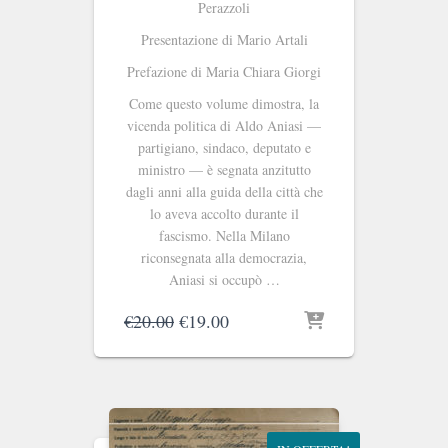
Perazzoli
Presentazione di Mario Artali
Prefazione di Maria Chiara Giorgi
Come questo volume dimostra, la
vicenda politica di Aldo Aniasi —
partigiano, sindaco, deputato e
ministro — è segnata anzitutto
dagli anni alla guida della città che
lo aveva accolto durante il
fascismo. Nella Milano
riconsegnata alla democrazia,
Aniasi si occupò …
Il
Il
€
20.00
€
19.00
prezzo
prezzo
originale
attuale
era:
è:
€20.00.
€19.00.