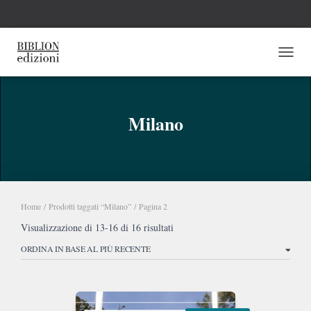
NAVI
Milano
Home
/
Prodotti taggati “Milano”
/ Pagina 2
Ordina
Visualizzazione di 13-16 di 16 risultati
in
base
al
più
recente