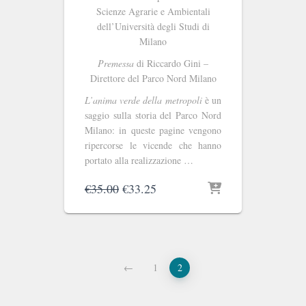
Scienze Agrarie e Ambientali
dell’Università degli Studi di
Milano
Premessa
di Riccardo Gini –
Direttore del Parco Nord Milano
L’anima verde della metropoli
è un
saggio sulla storia del Parco Nord
Milano: in queste pagine vengono
ripercorse le vicende che hanno
portato alla realizzazione …
Il
Il
€
35.00
€
33.25
prezzo
prezzo
originale
attuale
era:
è:
€35.00.
€33.25.
←
1
2