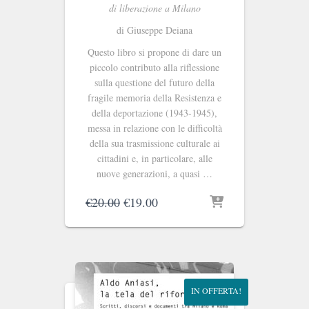
di liberazione a Milano
di Giuseppe Deiana
Questo libro si propone di dare un
piccolo contributo alla riflessione
sulla questione del futuro della
fragile memoria della Resistenza e
della deportazione (1943-1945),
messa in relazione con le difficoltà
della sua trasmissione culturale ai
cittadini e, in particolare, alle
nuove generazioni, a quasi …
Il
Il
€
20.00
€
19.00
prezzo
prezzo
originale
attuale
era:
è:
€20.00.
€19.00.
IN OFFERTA!