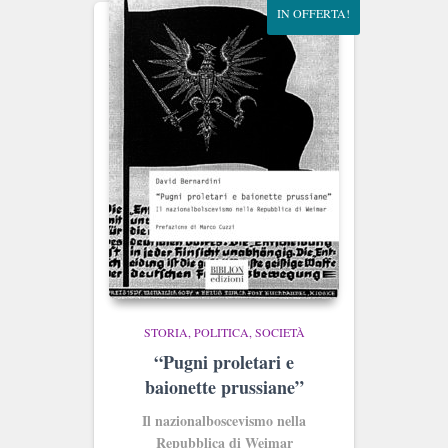
IN OFFERTA!
STORIA, POLITICA, SOCIETÀ
“Pugni proletari e
baionette prussiane”
Il nazionalboscevismo nella
Repubblica di Weimar