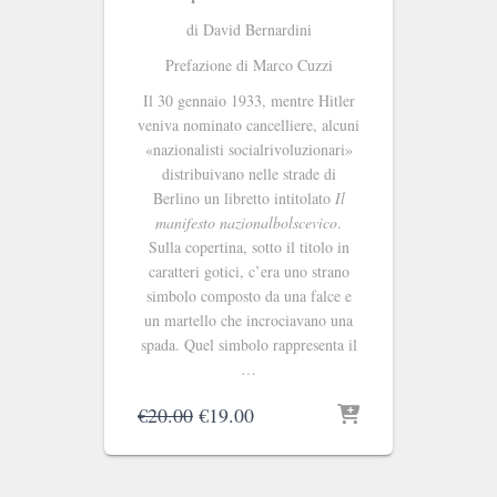
di David Bernardini
Prefazione di Marco Cuzzi
Il 30 gennaio 1933, mentre Hitler
veniva nominato cancelliere, alcuni
«nazionalisti socialrivoluzionari»
distribuivano nelle strade di
Berlino un libretto intitolato
Il
manifesto nazionalbolscevico
.
Sulla copertina, sotto il titolo in
caratteri gotici, c’era uno strano
simbolo composto da una falce e
un martello che incrociavano una
spada. Quel simbolo rappresenta il
…
Il
Il
€
20.00
€
19.00
prezzo
prezzo
originale
attuale
era:
è: