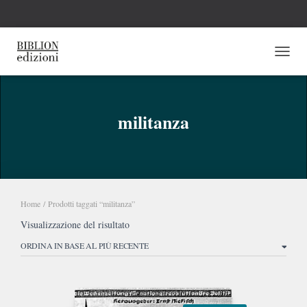
NAVI
militanza
Home
/ Prodotti taggati “militanza”
Visualizzazione del risultato