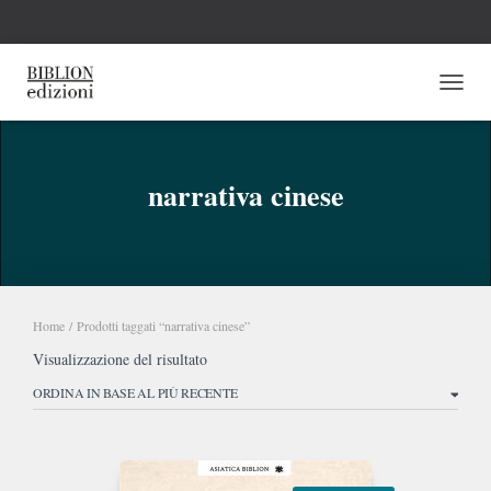
NAVI
narrativa cinese
Home
/ Prodotti taggati “narrativa cinese”
Visualizzazione del risultato