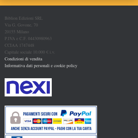
Biblion Edizioni SRL
Via G. Govone, 70
20155 Milano
P.IVA e C.F. 04430980963
CCIAA 1747448
Capitale sociale 10.000 € i.v.
Condizioni di vendita
Informativa dati personali e cookie policy