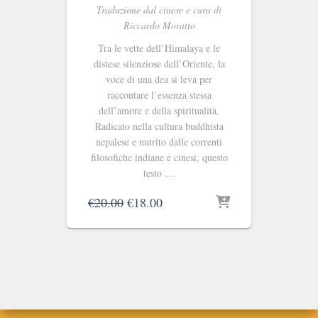
Traduzione dal cinese e cura di
Riccardo Moratto
Tra le vette dell’Himalaya e le
distese silenziose dell’Oriente, la
voce di una dea si leva per
raccontare l’essenza stessa
dell’amore e della spiritualità.
Radicato nella cultura buddhista
nepalese e nutrito dalle correnti
filosofiche indiane e cinesi, questo
testo …
Il
Il
€
20.00
€
18.00
prezzo
prezzo
originale
attuale
era:
è:
€20.00.
€18.00.