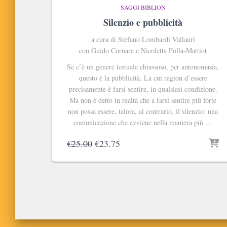
SAGGI BIBLION
Silenzio e pubblicità
a cura di Stefano Lombardi Vallauri
con Guido Cornara e Nicoletta Polla-Mattiot
Se c’è un genere testuale chiassoso, per antonomasia,
questo è la pubblicità. La cui ragion d’essere
precisamente è farsi sentire, in qualsiasi condizione.
Ma non è detto in realtà che a farsi sentire più forte
non possa essere, talora, al contrario, il silenzio: una
comunicazione che avviene nella maniera più …
Il
Il
€
25.00
€
23.75
prezzo
prezzo
originale
attuale
era:
è:
€25.00.
€23.75.