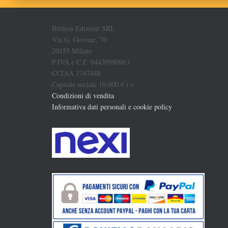
Biblion Edizioni SRL
Via G. Govone, 70
20155 Milano
P.IVA e C.F. 04430980963
CCIAA 1747448
Capitale sociale 10.000 € i.v.
Condizioni di vendita
Informativa dati personali e cookie policy