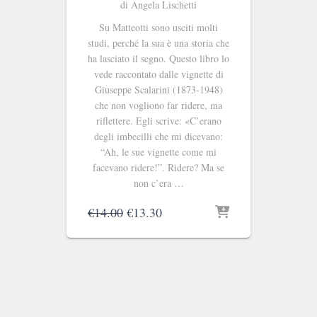
di Angela Lischetti
Su Matteotti sono usciti molti
studi, perché la sua è una storia che
ha lasciato il segno. Questo libro lo
vede raccontato dalle vignette di
Giuseppe Scalarini (1873-1948)
che non vogliono far ridere, ma
riflettere. Egli scrive: «C’erano
degli imbecilli che mi dicevano:
“Ah, le sue vignette come mi
facevano ridere!”. Ridere? Ma se
non c’era …
Il
Il
€
14.00
€
13.30
prezzo
prezzo
originale
attuale
era:
è:
€14.00.
€13.30.