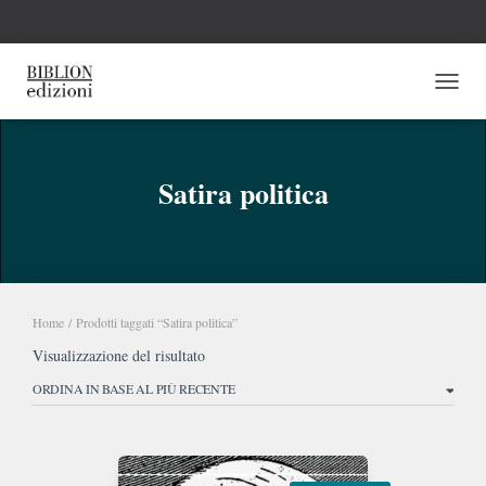
NAVI
Satira politica
Home
/ Prodotti taggati “Satira politica”
Visualizzazione del risultato