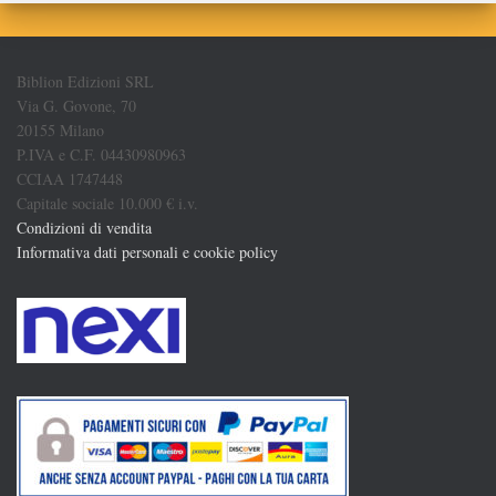
Biblion Edizioni SRL
Via G. Govone, 70
20155 Milano
P.IVA e C.F. 04430980963
CCIAA 1747448
Capitale sociale 10.000 € i.v.
Condizioni di vendita
Informativa dati personali e cookie policy