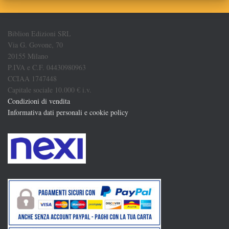
Biblion Edizioni SRL
Via G. Govone, 70
20155 Milano
P.IVA e C.F. 04430980963
CCIAA 1747448
Capitale sociale 10.000 € i.v.
Condizioni di vendita
Informativa dati personali e cookie policy