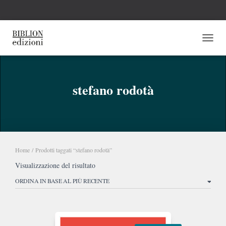
NAVI
stefano rodotà
Home
/ Prodotti taggati “stefano rodotà”
Visualizzazione del risultato