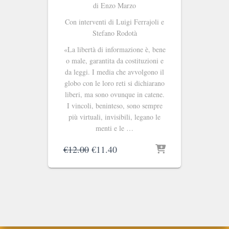
di Enzo Marzo
Con interventi di Luigi Ferrajoli e
Stefano Rodotà
«La libertà di informazione è, bene
o male, garantita da costituzioni e
da leggi. I media che avvolgono il
globo con le loro reti si dichiarano
liberi, ma sono ovunque in catene.
I vincoli, beninteso, sono sempre
più virtuali, invisibili, legano le
menti e le …
Il
Il
€
12.00
€
11.40
prezzo
prezzo
originale
attuale
era:
è:
€12.00.
€11.40.