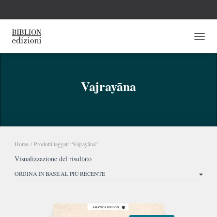
NAVI
Vajrayāna
Home
/ Prodotti taggati “Vajrayāna”
Visualizzazione del risultato