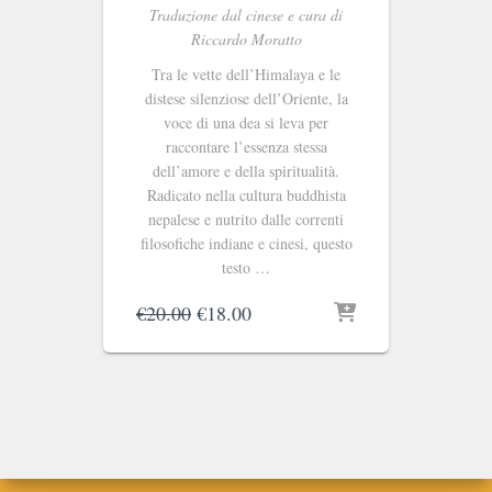
Traduzione dal cinese e cura di
Riccardo Moratto
Tra le vette dell’Himalaya e le
distese silenziose dell’Oriente, la
voce di una dea si leva per
raccontare l’essenza stessa
dell’amore e della spiritualità.
Radicato nella cultura buddhista
nepalese e nutrito dalle correnti
filosofiche indiane e cinesi, questo
testo …
Il
Il
€
20.00
€
18.00
prezzo
prezzo
originale
attuale
era:
è:
€20.00.
€18.00.