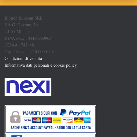
Biblion Edizioni SRL
Via G. Govone, 70
20155 Milano
P.IVA e C.F. 04430980963
CCIAA 1747448
Capitale sociale 10.000 € i.v.
Condizioni di vendita
Informativa dati personali e cookie policy