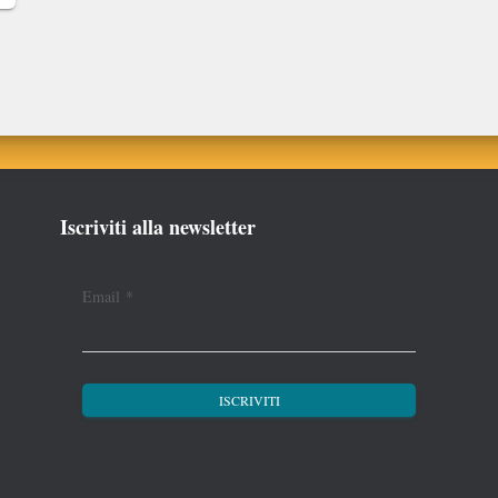
Iscriviti alla newsletter
Email
*