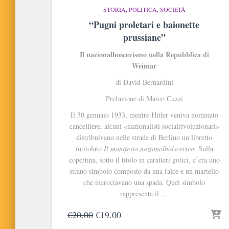
STORIA, POLITICA, SOCIETÀ
“Pugni proletari e baionette
prussiane”
Il nazionalboscevismo nella Repubblica di
Weimar
di David Bernardini
Prefazione di Marco Cuzzi
Il 30 gennaio 1933, mentre Hitler veniva nominato
cancelliere, alcuni «nazionalisti socialrivoluzionari»
distribuivano nelle strade di Berlino un libretto
intitolato
Il manifesto nazionalbolscevico
. Sulla
copertina, sotto il titolo in caratteri gotici, c’era uno
strano simbolo composto da una falce e un martello
che incrociavano una spada. Quel simbolo
rappresenta il …
Il
Il
€
20.00
€
19.00
prezzo
prezzo