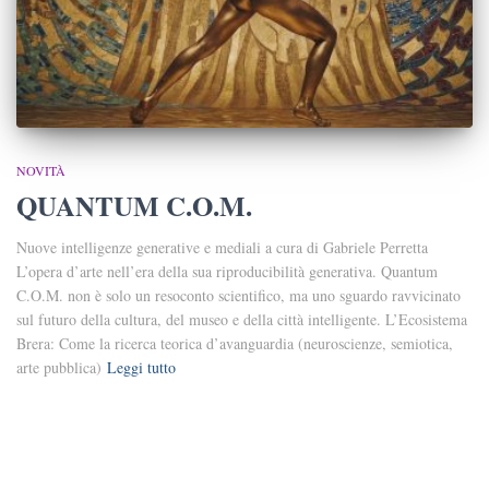
NOVITÀ
QUANTUM C.O.M.
Nuove intelligenze generative e mediali a cura di Gabriele Perretta
L’opera d’arte nell’era della sua riproducibilità generativa. Quantum
C.O.M. non è solo un resoconto scientifico, ma uno sguardo ravvicinato
sul futuro della cultura, del museo e della città intelligente. L’Ecosistema
Brera: Come la ricerca teorica d’avanguardia (neuroscienze, semiotica,
arte pubblica)
Leggi tutto