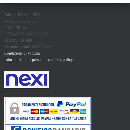
Biblion Edizioni SRL
Via G. Govone, 70
20155 Milano
P.IVA e C.F. 04430980963
CCIAA 1747448
Capitale sociale 10.000 € i.v.
Condizioni di vendita
Informativa dati personali e cookie policy