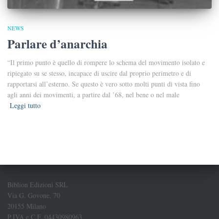
NEWS
Parlare d’anarchia
“Il primo punto è quello di rompere lo schema del movimento isolato e
ripiegato su se stesso, incapace di uscire dal proprio perimetro e di
rapportarsi all’esterno. Se questo è vero sotto molti punti di vista fino
agli anni dei movimenti, a partire dal ’68, nel bene o nel male
Leggi tutto
Biblion Edizioni SRL
Via G. Govone, 70
20155 Milano
P.IVA e C.F. 04430980963