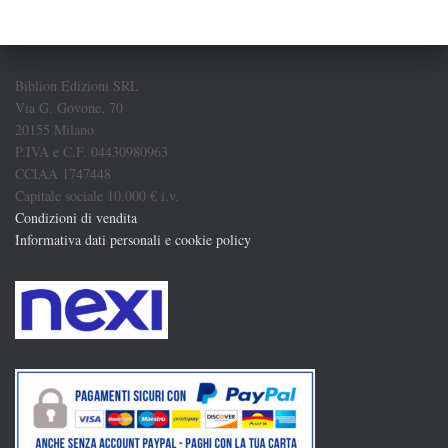
Biblion Edizioni SRL
Via G. Govone, 70
20155 Milano
P.IVA e C.F. 04430980963
CCIAA 1747448
Capitale sociale 10.000 € i.v.
Condizioni di vendita
Informativa dati personali e cookie policy