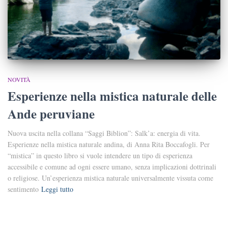
NOVITÀ
Esperienze nella mistica naturale delle
Ande peruviane
Nuova uscita nella collana “Saggi Biblion”: Salk’a: energia di vita.
Esperienze nella mistica naturale andina, di Anna Rita Boccafogli. Per
“mistica” in questo libro si vuole intendere un tipo di esperienza
accessibile e comune ad ogni essere umano, senza implicazioni dottrinali
o religiose. Un’esperienza mistica naturale universalmente vissuta come
sentimento
Leggi tutto