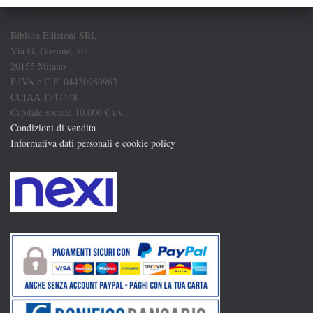
Biblion Edizioni SRL
Via G. Govone, 70
20155 Milano
P.IVA e C.F. 04430980963
CCIAA 1747448
Capitale sociale 10.000 € i.v.
Condizioni di vendita
Informativa dati personali e cookie policy