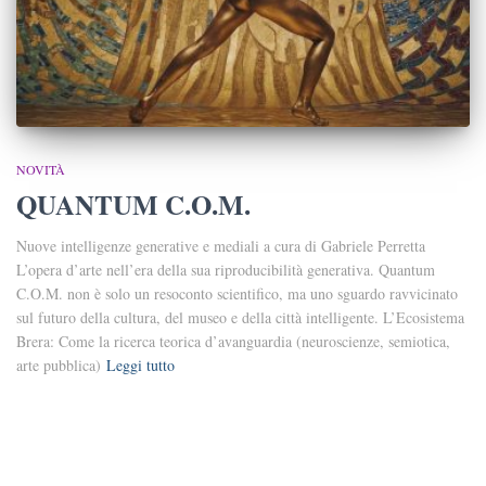
NOVITÀ
QUANTUM C.O.M.
Nuove intelligenze generative e mediali a cura di Gabriele Perretta
L’opera d’arte nell’era della sua riproducibilità generativa. Quantum
C.O.M. non è solo un resoconto scientifico, ma uno sguardo ravvicinato
sul futuro della cultura, del museo e della città intelligente. L’Ecosistema
Brera: Come la ricerca teorica d’avanguardia (neuroscienze, semiotica,
arte pubblica)
Leggi tutto