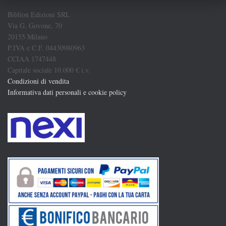
Biblion Edizioni SRL
Via G. Govone, 70
20155 Milano
P.IVA e C.F. 04430980963
CCIAA 1747448
Capitale sociale 10.000 € i.v.
Condizioni di vendita
Informativa dati personali e cookie policy