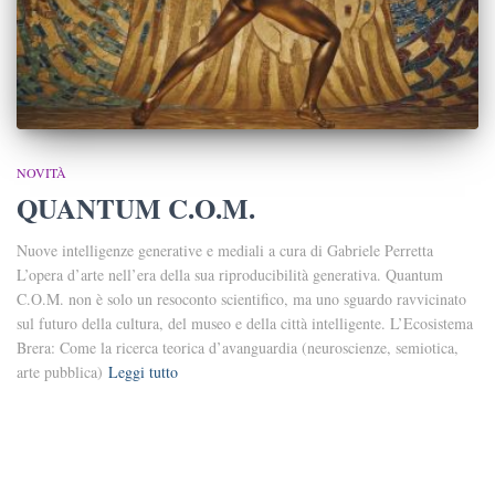
NOVITÀ
QUANTUM C.O.M.
Nuove intelligenze generative e mediali a cura di Gabriele Perretta
L’opera d’arte nell’era della sua riproducibilità generativa. Quantum
C.O.M. non è solo un resoconto scientifico, ma uno sguardo ravvicinato
sul futuro della cultura, del museo e della città intelligente. L’Ecosistema
Brera: Come la ricerca teorica d’avanguardia (neuroscienze, semiotica,
arte pubblica)
Leggi tutto