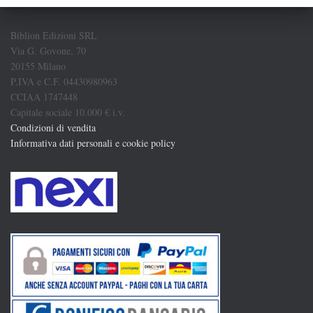
Biblion Edizioni SRL
Via G. Govone, 70
20155 Milano
P.IVA e C.F. 04430980963
CCIAA 1747448
Capitale sociale 10.000 € i.v.
Condizioni di vendita
Informativa dati personali e cookie policy