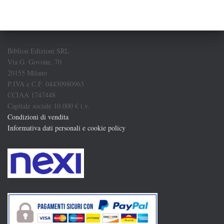
Biblion Edizioni SRL
Via G. Govone, 70
20155 Milano
P.IVA e C.F. 04430980963
CCIAA 1747448
Capitale sociale 10.000 € i.v.
Condizioni di vendita
Informativa dati personali e cookie policy