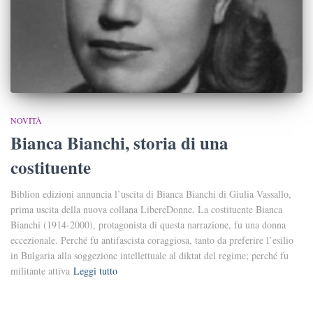
NOVITÀ
Bianca Bianchi, storia di una
costituente
Biblion edizioni annuncia l’uscita di Bianca Bianchi di Giulia Vassallo,
prima uscita della nuova collana LibereDonne. La costituente Bianca
Bianchi (1914-2000), protagonista di questa narrazione, fu una donna
eccezionale. Perché fu antifascista coraggiosa, tanto da preferire l’esilio
in Bulgaria alla soggezione intellettuale al diktat del regime; perché fu
militante attiva
Leggi tutto