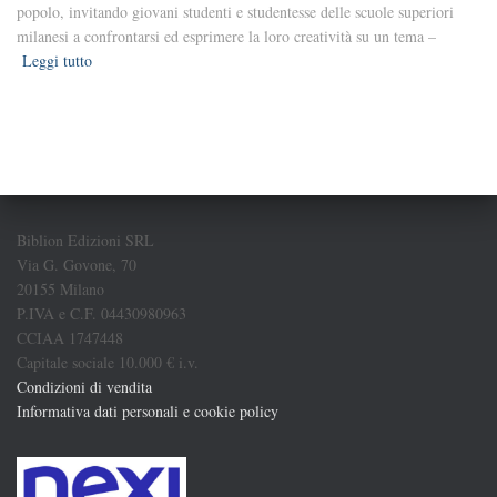
popolo, invitando giovani studenti e studentesse delle scuole superiori
milanesi a confrontarsi ed esprimere la loro creatività su un tema –
Leggi tutto
Biblion Edizioni SRL
Via G. Govone, 70
20155 Milano
P.IVA e C.F. 04430980963
CCIAA 1747448
Capitale sociale 10.000 € i.v.
Condizioni di vendita
Informativa dati personali e cookie policy