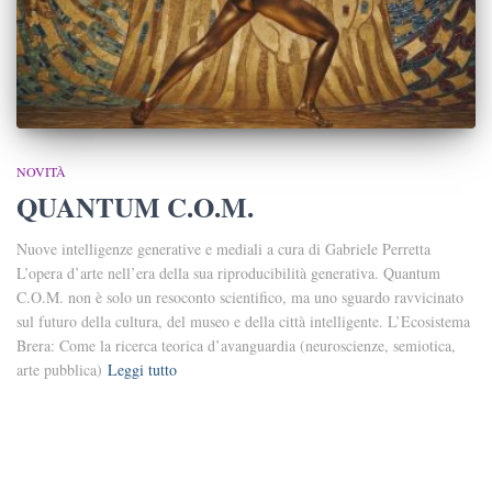
NOVITÀ
QUANTUM C.O.M.
Nuove intelligenze generative e mediali a cura di Gabriele Perretta
L’opera d’arte nell’era della sua riproducibilità generativa. Quantum
C.O.M. non è solo un resoconto scientifico, ma uno sguardo ravvicinato
sul futuro della cultura, del museo e della città intelligente. L’Ecosistema
Brera: Come la ricerca teorica d’avanguardia (neuroscienze, semiotica,
arte pubblica)
Leggi tutto