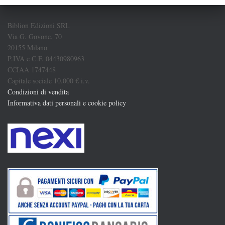
Biblion Edizioni SRL
Via G. Govone, 70
20155 Milano
P.IVA e C.F. 04430980963
CCIAA 1747448
Capitale sociale 10.000 € i.v.
Condizioni di vendita
Informativa dati personali e cookie policy