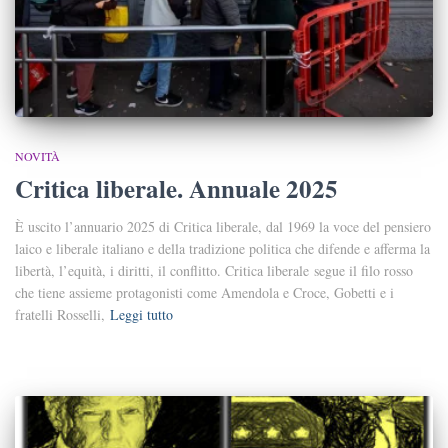
NOVITÀ
Critica liberale. Annuale 2025
È uscito l’annuario 2025 di Critica liberale, dal 1969 la voce del pensiero
laico e liberale italiano e della tradizione politica che difende e afferma la
libertà, l’equità, i diritti, il conflitto. Critica liberale segue il filo rosso
che tiene assieme protagonisti come Amendola e Croce, Gobetti e i
fratelli Rosselli,
Leggi tutto