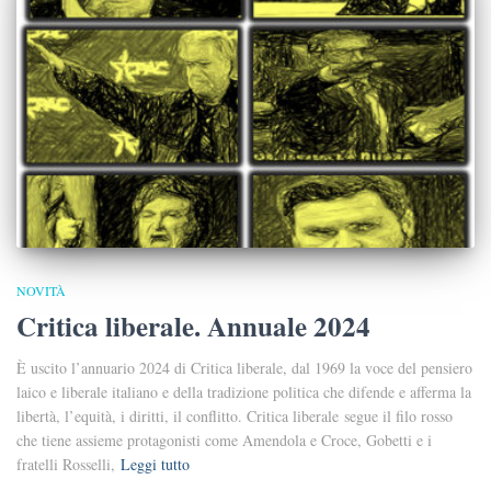
NOVITÀ
Critica liberale. Annuale 2024
È uscito l’annuario 2024 di Critica liberale, dal 1969 la voce del pensiero
laico e liberale italiano e della tradizione politica che difende e afferma la
libertà, l’equità, i diritti, il conflitto. Critica liberale segue il filo rosso
che tiene assieme protagonisti come Amendola e Croce, Gobetti e i
fratelli Rosselli,
Leggi tutto