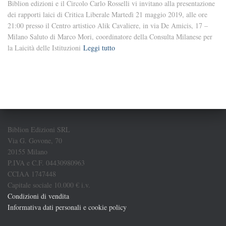
Biblion edizioni e il Circolo Carlo Rosselli vi invitano alla presentazione
dei rapporti laici di Critica Liberale Martedì 21 maggio 2019, alle ore
21:00 presso il Centro artistico Alik Cavaliere, in via De Amicis, 17 –
Milano Saluto di Marco Mori, coordinatore della Consulta Milanese per
la Laicità delle Istituzioni
Leggi tutto
Biblion Edizioni SRL
Via G. Govone, 70
20155 Milano
P.IVA e C.F. 04430980963
CCIAA 1747448
Capitale sociale 10.000 € i.v.
Condizioni di vendita
Informativa dati personali e cookie policy