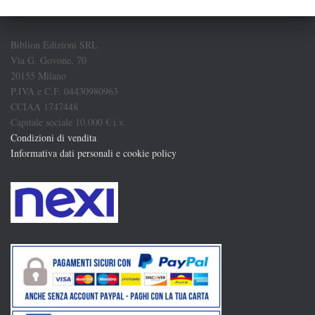
Biblion Edizioni SRL
Via G. Govone, 70
20155 Milano
P.IVA e C.F. 04430980963
CCIAA 1747448
Capitale sociale 10.000 € i.v.
Condizioni di vendita
Informativa dati personali e cookie policy