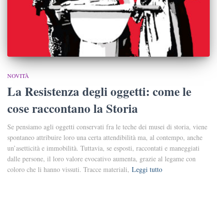
NOVITÀ
La Resistenza degli oggetti: come le
cose raccontano la Storia
Se pensiamo agli oggetti conservati fra le teche dei musei di storia, viene
spontaneo attribuire loro una certa attendibilità ma, al contempo, anche
un’asetticità e immobilità. Tuttavia, se esposti, raccontati e maneggiati
dalle persone, il loro valore evocativo aumenta, grazie al legame con
coloro che li hanno vissuti. Tracce materiali,
Leggi tutto