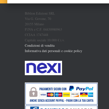
Biblion Edizioni SRL
Via G. Govone, 70
20155 Milano
P.IVA e C.F. 04430980963
CCIAA 1747448
Capitale sociale 10.000 € i.v.
Condizioni di vendita
Informativa dati personali e cookie policy