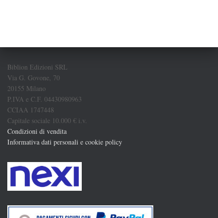
Biblion Edizioni SRL
Via G. Govone, 70
20155 Milano
P.IVA e C.F. 04430980963
CCIAA 1747448
Capitale sociale 10.000 € i.v.
Condizioni di vendita
Informativa dati personali e cookie policy