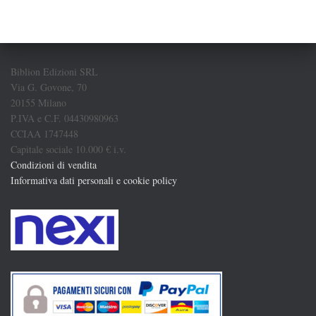
Biblion Edizioni SRL
Via G. Govone, 70
20155 Milano
P.IVA e C.F. 04430980963
CCIAA 1747448
Capitale sociale 10.000 € i.v.
Condizioni di vendita
Informativa dati personali e cookie policy