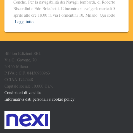
Conche. Per la navigabilità dei Navigli lombardi, di Roberto
Biscardini e Edo Bricchetti. L’incontro si svolgerà martedì 5
aprile alle ore 18.00 in via Formentini 10, Milano. Qui sotto
Leggi tutto
Biblion Edizioni SRL
Via G. Govone, 70
20155 Milano
P.IVA e C.F. 04430980963
CCIAA 1747448
Capitale sociale 10.000 € i.v.
Condizioni di vendita
Informativa dati personali e cookie policy