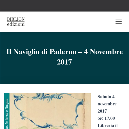
N
A
V
I
G
Il Naviglio di Paderno – 4 Novembre
A
2017
Z
I
O
N
E
T
O
Sabato 4
G
G
novembre
L
2017
E
17.00
ore
Libreria il