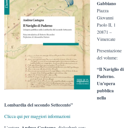
Gabbiano
Piazza
Giovanni
Paolo II, 1
20871 –
Vimercate
Presentazione
del volume:
“Il Naviglio di
Paderno.
Un’opera
pubblica
nella
Lombardia del secondo Settecento”
Clicca qui per maggiori informazioni
Andrea Castagna
L’autore,
, dialogherà con: