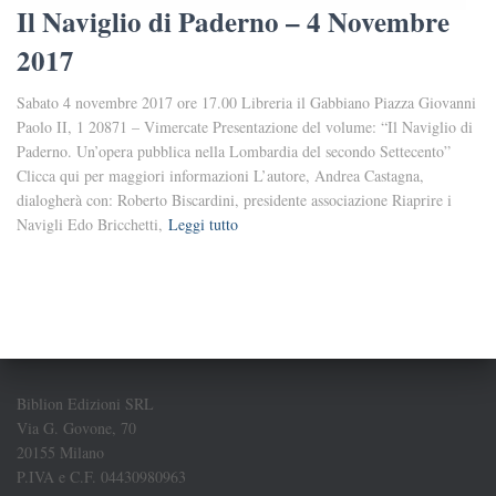
Il Naviglio di Paderno – 4 Novembre
2017
Sabato 4 novembre 2017 ore 17.00 Libreria il Gabbiano Piazza Giovanni
Paolo II, 1 20871 – Vimercate Presentazione del volume: “Il Naviglio di
Paderno. Un’opera pubblica nella Lombardia del secondo Settecento”
Clicca qui per maggiori informazioni L’autore, Andrea Castagna,
dialogherà con: Roberto Biscardini, presidente associazione Riaprire i
Navigli Edo Bricchetti,
Leggi tutto
Biblion Edizioni SRL
Via G. Govone, 70
20155 Milano
P.IVA e C.F. 04430980963