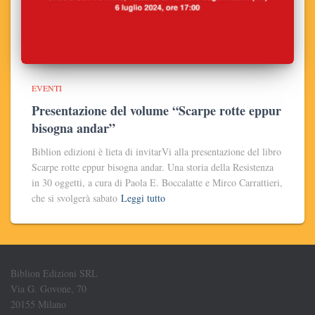
EVENTI
Presentazione del volume “Scarpe rotte eppur
bisogna andar”
Biblion edizioni è lieta di invitarVi alla presentazione del libro
Scarpe rotte eppur bisogna andar. Una storia della Resistenza
in 30 oggetti, a cura di Paola E. Boccalatte e Mirco Carrattieri,
che si svolgerà sabato
Leggi tutto
Biblion Edizioni SRL
Via G. Govone, 70
20155 Milano