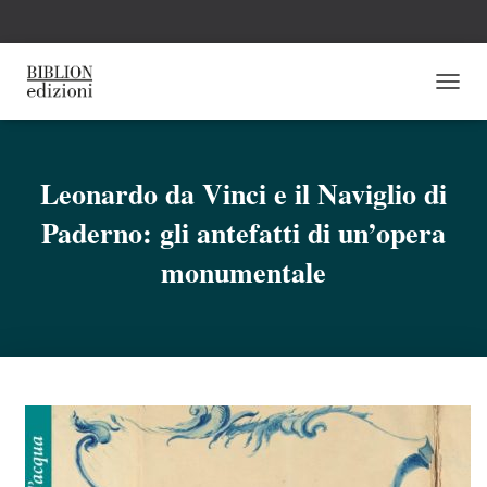
N
A
V
I
G
Leonardo da Vinci e il Naviglio di
A
Paderno: gli antefatti di un’opera
Z
I
monumentale
O
N
E
T
O
G
G
L
E