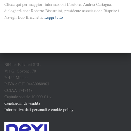
Clicca qui per maggiori informazioni L’autore, Andrea Castagna,
dialogherà con: Roberto Biscardini, presidente associazione Riaprire i
Navigli Edo Bricchetti,
Leggi tutto
Biblion Edizioni SRL
Via G. Govone, 70
20155 Milano
P.IVA e C.F. 04430980963
CCIAA 1747448
Capitale sociale 10.000 € i.v.
Condizioni di vendita
Informativa dati personali e cookie policy