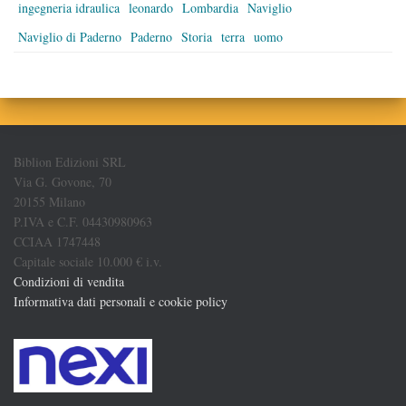
ingegneria idraulica
leonardo
Lombardia
Naviglio
Naviglio di Paderno
Paderno
Storia
terra
uomo
Biblion Edizioni SRL
Via G. Govone, 70
20155 Milano
P.IVA e C.F. 04430980963
CCIAA 1747448
Capitale sociale 10.000 € i.v.
Condizioni di vendita
Informativa dati personali e cookie policy