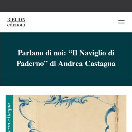
N
A
V
I
G
Parlano di noi: “Il Naviglio di
A
Paderno” di Andrea Castagna
Z
I
O
N
E
T
O
G
G
L
E