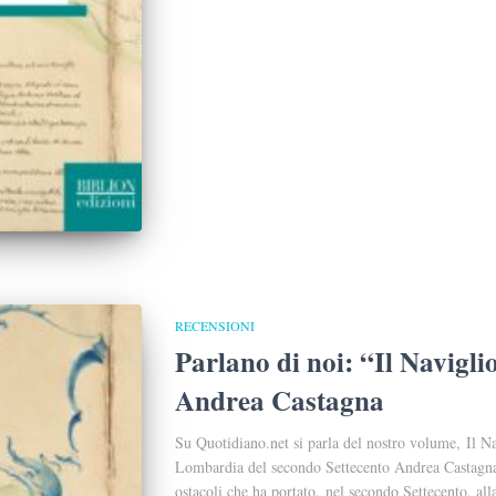
RECENSIONI
Parlano di noi: “Il Navigli
Andrea Castagna
Su Quotidiano.net si parla del nostro volume, Il N
Lombardia del secondo Settecento Andrea Castagna ri
ostacoli che ha portato, nel secondo Settecento, al