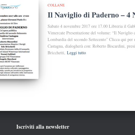
COLLANE
Il Naviglio di Paderno – 
Sabato 4 novembre 2017 ore 17.00 Libreria il Gab
Vimercate Presentazione del volume: “Il Naviglio 
Lombardia del secondo Settecento” Clicca qui per 
Castagna, dialogherà con: Roberto Biscardini, pres
Bricchetti,
Leggi tutto
Iscriviti alla newsletter