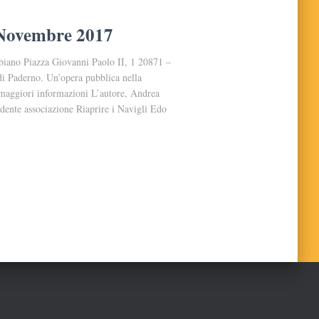
4 Novembre 2017
biano Piazza Giovanni Paolo II, 1 20871 –
di Paderno. Un’opera pubblica nella
maggiori informazioni L’autore, Andrea
idente associazione Riaprire i Navigli Edo