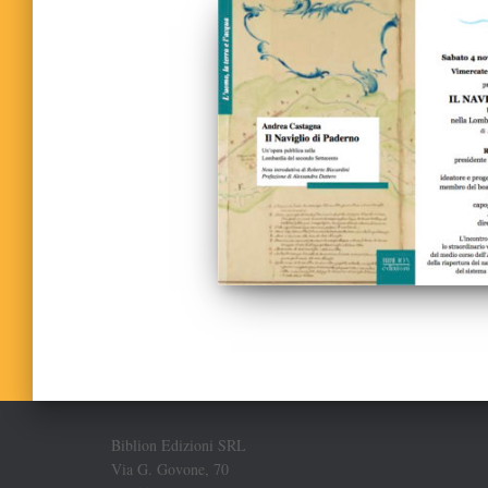
Biblion Edizioni SRL
Via G. Govone, 70