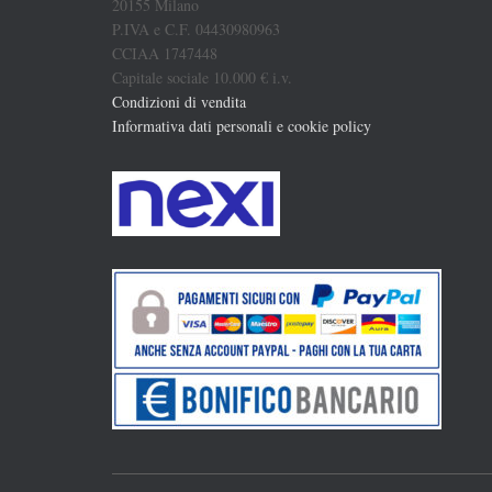
20155 Milano
P.IVA e C.F. 04430980963
CCIAA 1747448
Capitale sociale 10.000 € i.v.
Condizioni di vendita
Informativa dati personali e cookie policy