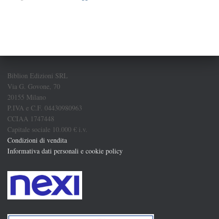
Biblion Edizioni SRL
Via G. Govone, 70
20155 Milano
P.IVA e C.F. 04430980963
CCIAA 1747448
Capitale sociale 10.000 € i.v.
Condizioni di vendita
Informativa dati personali e cookie policy