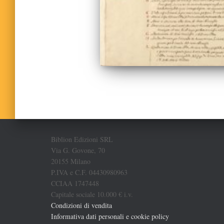
Biblion Edizioni SRL
Via G. Govone, 70
20155 Milano
P.IVA e C.F. 04430980963
CCIAA 1747448
Capitale sociale 10.000 € i.v.
Condizioni di vendita
Informativa dati personali e cookie policy