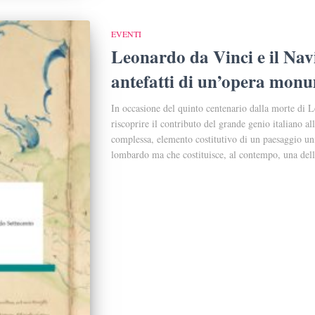
EVENTI
Leonardo da Vinci e il Navi
antefatti di un’opera mon
In occasione del quinto centenario dalla morte di L
riscoprire il contributo del grande genio italiano a
complessa, elemento costitutivo di un paesaggio unic
lombardo ma che costituisce, al contempo, una dell