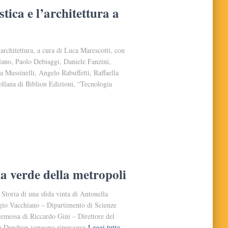
tica e l’architettura a
l’architettura, a cura di Luca Marescotti, con
llano, Paolo Debiaggi, Daniele Fanzini,
 Mussinelli, Angelo Rabuffetti, Raffaella
ollana di Biblion Edizioni, “Tecnologia
a verde della metropoli
Storia di una sfida vinta di Antonella
rgio Vacchiano – Dipartimento di Scienze
remessa di Riccardo Gini – Direttore del
a Dendron vengono ripercorse
Leggi tutto