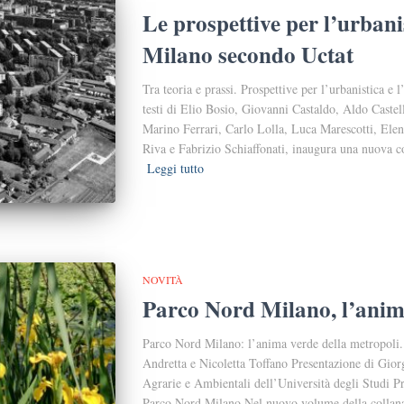
Le prospettive per l’urbanis
Milano secondo Uctat
Tra teoria e prassi. Prospettive per l’urbanistica e 
testi di Elio Bosio, Giovanni Castaldo, Aldo Caste
Marino Ferrari, Carlo Lolla, Luca Marescotti, Elena
Riva e Fabrizio Schiaffonati, inaugura una nuova c
Leggi tutto
NOVITÀ
Parco Nord Milano, l’anim
Parco Nord Milano: l’anima verde della metropoli. 
Andretta e Nicoletta Toffano Presentazione di Gio
Agrarie e Ambientali dell’Università degli Studi P
Parco Nord Milano Nel nuovo volume della collan