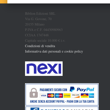
Biblion Edizioni SRL
Via G. Govone, 70
20155 Milano
P.IVA e C.F. 04430980963
CCIAA 1747448
Capitale sociale 10.000 € i.v.
Condizioni di vendita
Informativa dati personali e cookie policy