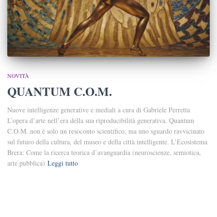
NOVITÀ
QUANTUM C.O.M.
Nuove intelligenze generative e mediali a cura di Gabriele Perretta
L’opera d’arte nell’era della sua riproducibilità generativa. Quantum
C.O.M. non è solo un resoconto scientifico, ma uno sguardo ravvicinato
sul futuro della cultura, del museo e della città intelligente. L’Ecosistema
Brera: Come la ricerca teorica d’avanguardia (neuroscienze, semiotica,
arte pubblica)
Leggi tutto