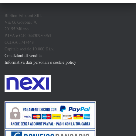
Biblion Edizioni SRL
Via G. Govone, 70
20155 Milano
P.IVA e C.F. 04430980963
CCIAA 1747448
Capitale sociale 10.000 € i.v.
Condizioni di vendita
Informativa dati personali e cookie policy