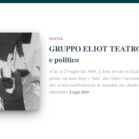
NOVITÀ
GRUPPO ELIOT TEATRO: p
e politico
«Chi, il 25 luglio del 1969, si fosse trovato in Sici
giorno, un anno dopo i “fatti” che videro l’uccision
altri in una manifestazione di contadini che chiedeva
caporalato,
Leggi tutto