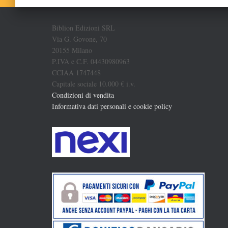
Biblion Edizioni SRL
Via G. Govone, 70
20155 Milano
P.IVA e C.F. 04430980963
CCIAA 1747448
Capitale sociale 10.000 € i.v.
Condizioni di vendita
Informativa dati personali e cookie policy