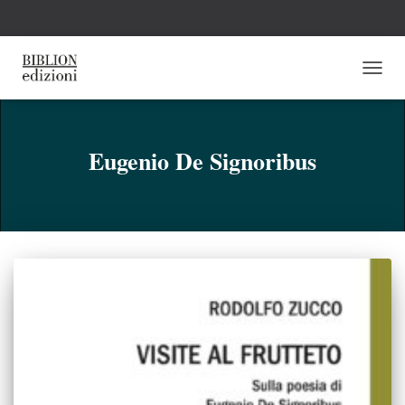
NAVI
TOGG
Eugenio De Signoribus