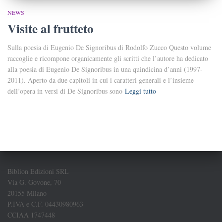
NEWS
Visite al frutteto
Sulla poesia di Eugenio De Signoribus di Rodolfo Zucco Questo volume
raccoglie e ricompone organicamente gli scritti che l’autore ha dedicato
alla poesia di Eugenio De Signoribus in una quindicina d’anni (1997-
2011). Aperto da due capitoli in cui i caratteri generali e l’insieme
dell’opera in versi di De Signoribus sono
Leggi tutto
Biblion Edizioni SRL
Via G. Govone, 70
20155 Milano
P.IVA e C.F. 04430980963
CCIAA 1747448