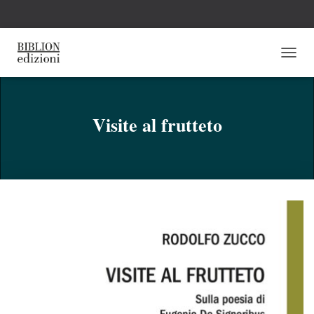
N
A
V
I
G
Visite al frutteto
A
Z
I
O
N
E
T
O
G
G
L
E