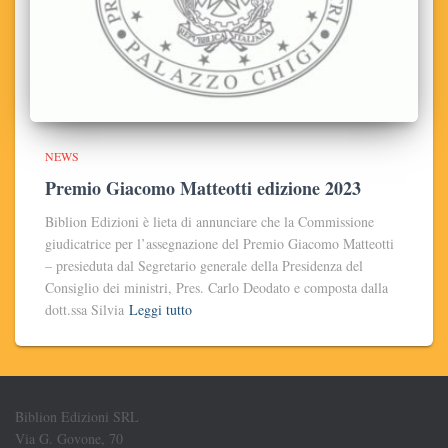
NEWS
Premio Giacomo Matteotti edizione 2023
Biblion Edizioni è lieta di annunciare che la Commissione
giudicatrice per l’assegnazione del Premio Giacomo Matteotti
– presieduta dal Segretario generale della Presidenza del
Consiglio dei ministri, Pres. Carlo Deodato e composta dalla
dott.ssa Silvia
Leggi tutto
Biblion Edizioni SRL
Via G. Govone, 70