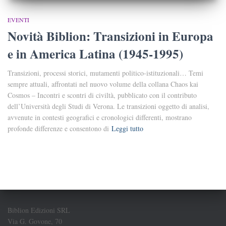
EVENTI
Novità Biblion: Transizioni in Europa
e in America Latina (1945-1995)
Transizioni, processi storici, mutamenti politico-istituzionali… Temi
sempre attuali, affrontati nel nuovo volume della collana Chaos kai
Cosmos – Incontri e scontri di civiltà, pubblicato con il contributo
dell’Università degli Studi di Verona. Le transizioni oggetto di analisi,
avvenute in contesti geografici e cronologici differenti, mostrano
profonde differenze e consentono di
Leggi tutto
Biblion Edizioni SRL
Via G. Govone, 70