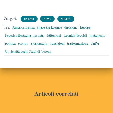
Categorie:
EVENTI
NEWS
NOVITÀ
Tag:
America Latina
chaos kai kosmos
direzione
Europa
Federica Bertagna
incontri
istituzioni
Leonida Tedoldi
mutamento
politica
scontri
Storiografia
transizioni
trasformazione
UniVr
Unviersità degli Studi di Verona
Articoli correlati