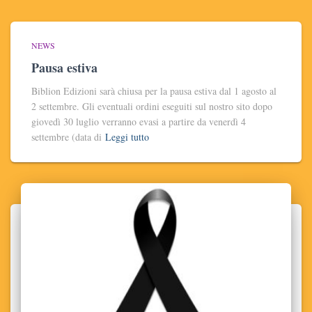
NEWS
Pausa estiva
Biblion Edizioni sarà chiusa per la pausa estiva dal 1 agosto al
2 settembre. Gli eventuali ordini eseguiti sul nostro sito dopo
giovedì 30 luglio verranno evasi a partire da venerdì 4
settembre (data di
Leggi tutto