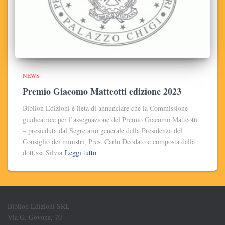
NEWS
Premio Giacomo Matteotti edizione 2023
Biblion Edizioni è lieta di annunciare che la Commissione
giudicatrice per l’assegnazione del Premio Giacomo Matteotti
– presieduta dal Segretario generale della Presidenza del
Consiglio dei ministri, Pres. Carlo Deodato e composta dalla
dott.ssa Silvia
Leggi tutto
Biblion Edizioni SRL
Via G. Govone, 70