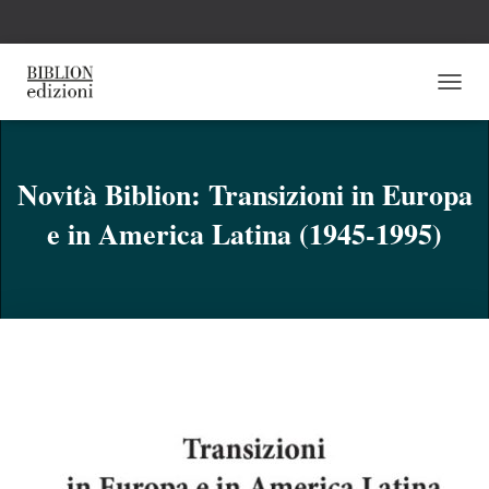
N
A
V
I
G
Novità Biblion: Transizioni in Europa
A
e in America Latina (1945-1995)
Z
I
O
N
E
T
O
G
G
L
E