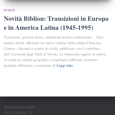
EVENTI
Novità Biblion: Transizioni in Europa
e in America Latina (1945-1995)
Transizioni, processi storici, mutamenti politico-istituzionali… Temi
sempre attuali, affrontati nel nuovo volume della collana Chaos kai
Cosmos – Incontri e scontri di civiltà, pubblicato con il contributo
dell’Università degli Studi di Verona. Le transizioni oggetto di analisi,
avvenute in contesti geografici e cronologici differenti, mostrano
profonde differenze e consentono di
Leggi tutto
Biblion Edizioni SRL
Via G. Govone, 70